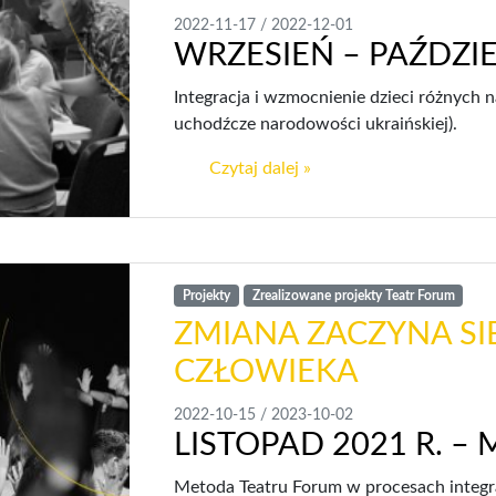
2022-11-17
/
2022-12-01
WRZESIEŃ – PAŹDZIE
Integracja i wzmocnienie dzieci różnych n
uchodźcze narodowości ukraińskiej).
Czytaj dalej »
Projekty
Zrealizowane projekty Teatr Forum
ZMIANA ZACZYNA S
CZŁOWIEKA
2022-10-15
/
2023-10-02
LISTOPAD 2021 R. – 
Metoda Teatru Forum w procesach integra