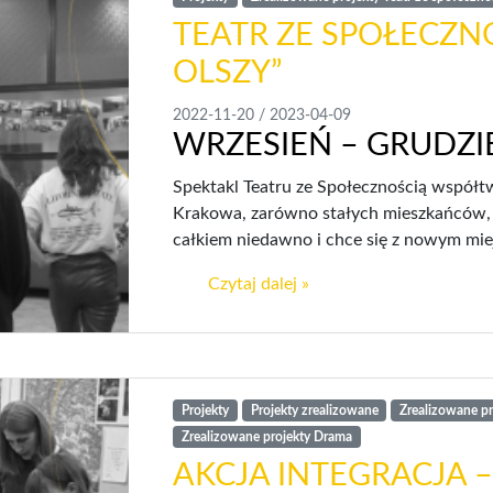
TEATR ZE SPOŁECZNO
OLSZY”
2022-11-20
/
2023-04-09
WRZESIEŃ – GRUDZIE
Spektakl Teatru ze Społecznością współtw
Krakowa, zarówno stałych mieszkańców, ja
całkiem niedawno i chce się z nowym mie
Czytaj dalej »
Projekty
Projekty zrealizowane
Zrealizowane pro
Zrealizowane projekty Drama
AKCJA INTEGRACJA –