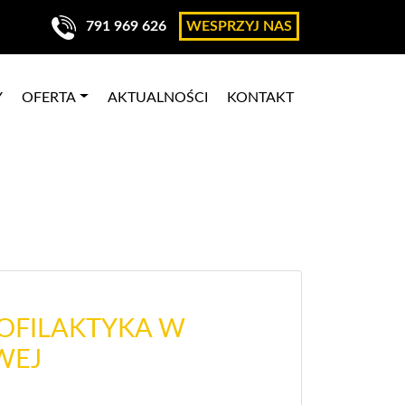
791 969 626
WESPRZYJ NAS
Y
OFERTA
AKTUALNOŚCI
KONTAKT
ROFILAKTYKA W
WEJ