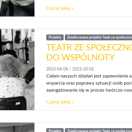
Czytaj dalej »
Projekty
Zrealizowane projekty Teatr ze społeczno
TEATR ZE SPOŁECZNO
DO WSPÓLNOTY
2023-04-08
/
2023-10-02
Celem naszych działań jest zapewnienie akt
wsparcia oraz poprawy sytuacji osób poc
zaangażowanie się w proces twórczo-rozw
Czytaj dalej »
Projekty
Zrealizowane projekty Teatr ze społeczno