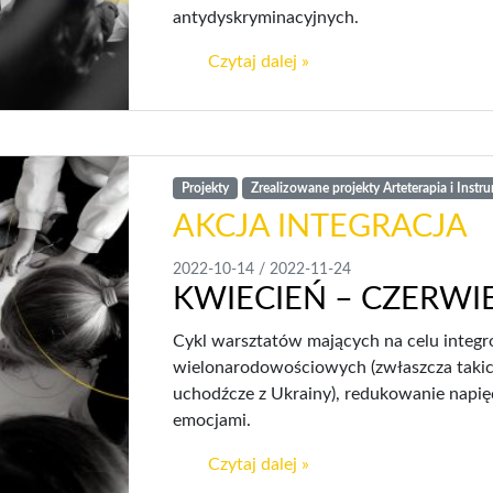
antydyskryminacyjnych.
Czytaj dalej »
Projekty
Zrealizowane projekty Arteterapia i Instr
AKCJA INTEGRACJA
2022-10-14
/
2022-11-24
KWIECIEŃ – CZERWIE
Cykl warsztatów mających na celu integr
wielonarodowościowych (zwłaszcza takich
uchodźcze z Ukrainy), redukowanie napięci
emocjami.
Czytaj dalej »