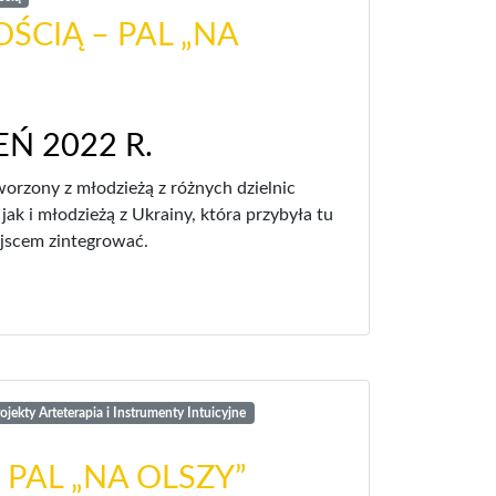
ŚCIĄ – PAL „NA
Ń 2022 R.
orzony z młodzieżą z różnych dzielnic
k i młodzieżą z Ukrainy, która przybyła tu
jscem zintegrować.
jekty Arteterapia i Instrumenty Intuicyjne
 PAL „NA OLSZY”