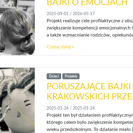
BAJKI O EMOCJACH
2025-09-01
/
2026-05-17
Projekt realizuje cele profilaktyczne z ob
zwiększanie kompetencji emocjonalnych i
a także wzmacnianie rodziców, opiekunów 
Czytaj dalej »
Dzieci
Projekty
PORUSZAJĄCE BAJK
KRAKOWSKICH PRZ
2025-01-24
/
2025-01-24
Projekt ten był działaniem profilaktyczn
którego celem było zwiększenie kompeten
wieku przedszkolnym. To działanie miało 