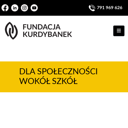
791 969 626
ME
DLA SPOŁECZNOŚCI
WOKÓŁ SZKÓŁ