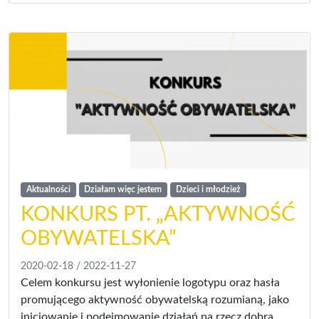
Aktualności
Działam więc jestem
Dzieci i młodzież
KONKURS PT. „AKTYWNOŚĆ
OBYWATELSKA”
2020-02-18
/
2022-11-27
Celem konkursu jest wyłonienie logotypu oraz hasła
promującego aktywność obywatelską rozumianą, jako
inicjowanie i podejmowanie działań na rzecz dobra