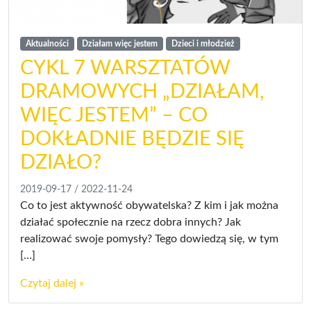
Aktualności
Działam więc jestem
Dzieci i młodzież
CYKL 7 WARSZTATÓW
DRAMOWYCH „DZIAŁAM,
WIĘC JESTEM” – CO
DOKŁADNIE BĘDZIE SIĘ
DZIAŁO?
2019-09-17
/
2022-11-24
Co to jest aktywność obywatelska? Z kim i jak można
działać społecznie na rzecz dobra innych? Jak
realizować swoje pomysły? Tego dowiedzą się, w tym
[…]
Czytaj dalej »