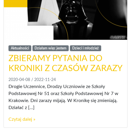
Aktualności
Działam więc jestem
Dzieci i młodzież
ZBIERAMY PYTANIA DO
KRONIKI Z CZASÓW ZARAZY
2020-04-08
/
2022-11-24
Drogie Uczennice, Drodzy Uczniowie ze Szkoły
Podstawowej Nr 51 oraz Szkoły Podstawowej Nr 7 w
Krakowie. Dni zarazy mijają. W Kronikę się zmieniają.
Działać z […]
Czytaj dalej »