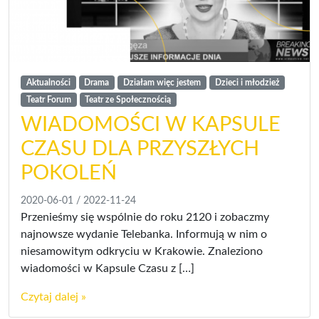
Aktualności
Drama
Działam więc jestem
Dzieci i młodzież
Teatr Forum
Teatr ze Społecznością
WIADOMOŚCI W KAPSULE
CZASU DLA PRZYSZŁYCH
POKOLEŃ
2020-06-01
/
2022-11-24
Przenieśmy się wspólnie do roku 2120 i zobaczmy
najnowsze wydanie Telebanka. Informują w nim o
niesamowitym odkryciu w Krakowie. Znaleziono
wiadomości w Kapsule Czasu z […]
Czytaj dalej »