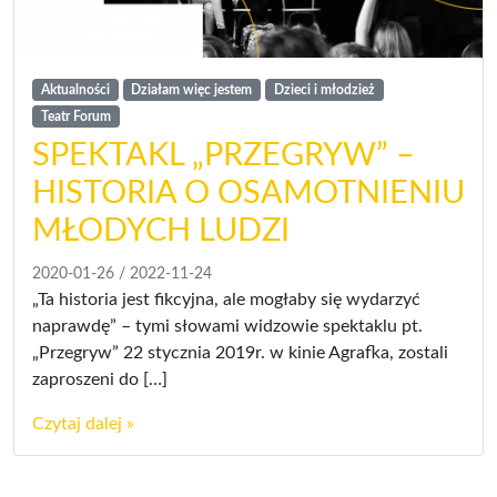
Aktualności
Działam więc jestem
Dzieci i młodzież
Teatr Forum
SPEKTAKL „PRZEGRYW” –
HISTORIA O OSAMOTNIENIU
MŁODYCH LUDZI
2020-01-26
/
2022-11-24
„Ta historia jest fikcyjna, ale mogłaby się wydarzyć
naprawdę” – tymi słowami widzowie spektaklu pt.
„Przegryw” 22 stycznia 2019r. w kinie Agrafka, zostali
zaproszeni do […]
Czytaj dalej »