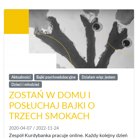
Aktualności
Bajki psychoedukacyjne
Działam więc jestem
Dzieci i młodzież
ZOSTAŃ W DOMU I
POSŁUCHAJ BAJKI O
TRZECH SMOKACH
2020-04-07
/
2022-11-24
Zespół Kurdybanka pracuje online. Każdy kolejny dzień