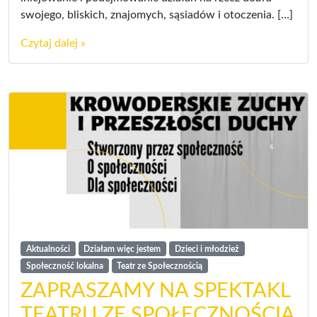
swojego, bliskich, znajomych, sąsiadów i otoczenia. […]
Czytaj dalej »
Aktualności
Działam więc jestem
Dzieci i młodzież
Społeczność lokalna
Teatr ze Społecznością
ZAPRASZAMY NA SPEKTAKL
TEATRU ZE SPOŁECZNOŚCIĄ