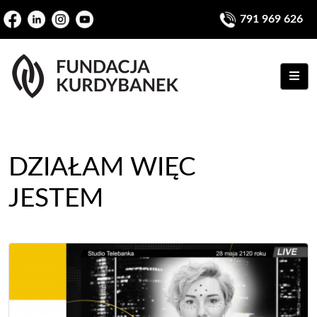
791 969 626
ME
DZIAŁAM WIĘC
JESTEM