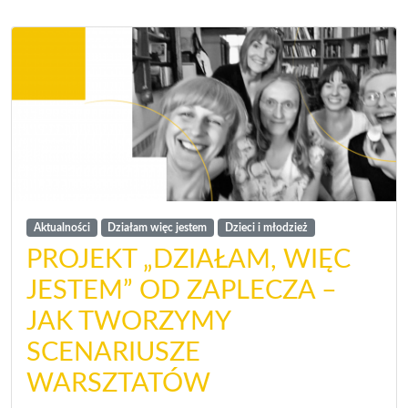
Aktualności
Działam więc jestem
Dzieci i młodzież
PROJEKT „DZIAŁAM, WIĘC
JESTEM” OD ZAPLECZA –
JAK TWORZYMY
SCENARIUSZE
WARSZTATÓW