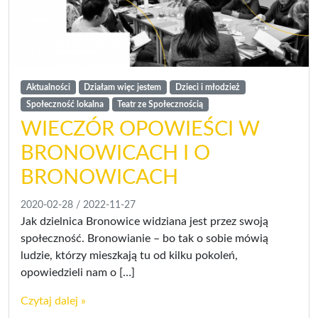
Aktualności
Działam więc jestem
Dzieci i młodzież
Społeczność lokalna
Teatr ze Społecznością
WIECZÓR OPOWIEŚCI W
BRONOWICACH I O
BRONOWICACH
2020-02-28
/
2022-11-27
Jak dzielnica Bronowice widziana jest przez swoją
społeczność. Bronowianie – bo tak o sobie mówią
ludzie, którzy mieszkają tu od kilku pokoleń,
opowiedzieli nam o […]
Czytaj dalej »