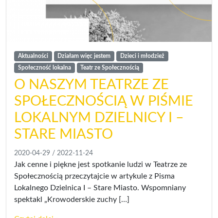
Aktualności
Działam więc jestem
Dzieci i młodzież
Społeczność lokalna
Teatr ze Społecznością
O NASZYM TEATRZE ZE
SPOŁECZNOŚCIĄ W PIŚMIE
LOKALNYM DZIELNICY I –
STARE MIASTO
2020-04-29
/
2022-11-24
Jak cenne i piękne jest spotkanie ludzi w Teatrze ze
Społecznością przeczytajcie w artykule z Pisma
Lokalnego Dzielnica I – Stare Miasto. Wspomniany
spektakl „Krowoderskie zuchy […]