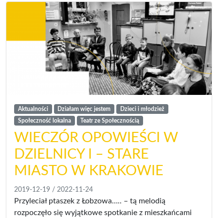
Aktualności
Działam więc jestem
Dzieci i młodzież
Społeczność lokalna
Teatr ze Społecznością
WIECZÓR OPOWIEŚCI W
DZIELNICY I – STARE
MIASTO W KRAKOWIE
2019-12-19
/
2022-11-24
Przyleciał ptaszek z Łobzowa….. – tą melodią
rozpoczęło się wyjątkowe spotkanie z mieszkańcami