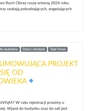
łowo Ruch Obraz rusza wiosną 2024 roku.
rzy szukają pobudzających, angażujących
la studentów
Dzieci i młodzież
Teatr Forum
SUMOWUJĄCA PROJEKT
SIĘ OD
ŁOWIEKA
niVfqM7 W celu rejestracji prosimy o
ej. Wjazd do budynku oraz do sali jest