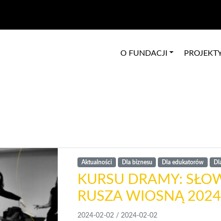
O FUNDACJI
PROJEKT
Aktualności
Dla biznesu
Dla edukatorów
Dl
KURSU DRAMY: SŁO
RUSZA WIOSNĄ 202
2024-02-02
/
2024-02-02