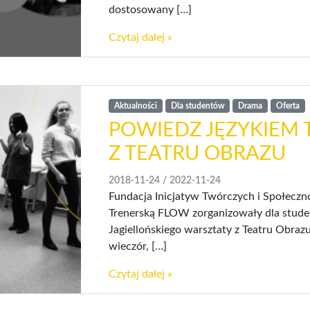
dostosowany […]
Czytaj dalej »
Aktualności
Dla studentów
Drama
Oferta
POWIEDZ JĘZYKIEM 
Z TEATRU OBRAZU
2018-11-24
/
2022-11-24
Fundacja Inicjatyw Twórczych i Społecz
Trenerską FLOW zorganizowały dla stude
Jagiellońskiego warsztaty z Teatru Obra
wieczór, […]
Czytaj dalej »