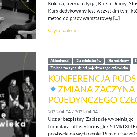
Kolejna, trzecia edycja, Kursu Dramy: S
Kurs dedykowany jest wszystkim tym, któ
metod do pracy warsztatowej […]
Czytaj dalej »
Aktualności
Dla edukatorów
Dla rodziców
D
Zmiana zaczyna się od pojedynczego człowieka
KONFERENCJA POD
ZMIANA ZACZYNA 
POJEDYNCZEGO CZ
2023-04-04
/
2023-04-04
Udział bezpłatny. Zapisz się wypełniając
formularz: https://forms.gle/i5dMkTXbTR
przybycie na wydarzenie 15 minut wcześni