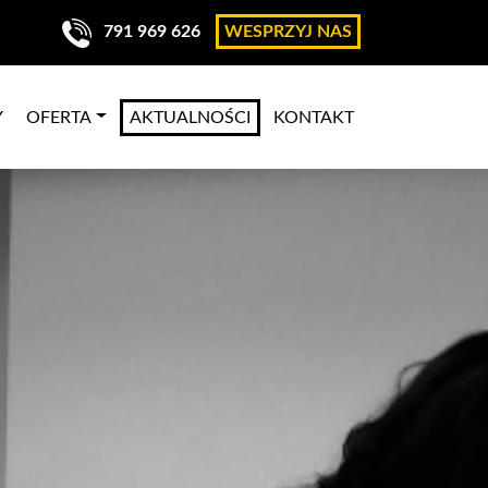
791 969 626
WESPRZYJ NAS
Y
OFERTA
AKTUALNOŚCI
KONTAKT