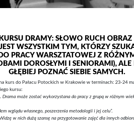
, KURSU DRAMY: SŁOWO RUCH OBRAZ
EST WSZYSTKIM TYM, KTÓRZY SZUK
O PRACY WARSZTATOWEJ Z RÓŻNYMI 
BAMI DOROSŁYMI I SENIORAMI), AL
GŁĘBIEJ POZNAĆ SIEBIE SAMYCH.
y na kurs do Pałacu Potockich w Krakowie w terminach: 23-24 ma
iego kursu:
s. Drama może zostać wykorzystana do pracy z grupą w różnym wiek
em wglądu własnego, poszerzenia metodologii i jej celu”.
 Widzę w nich dużą szansę na przygotowanie zajęć dla innych odbio