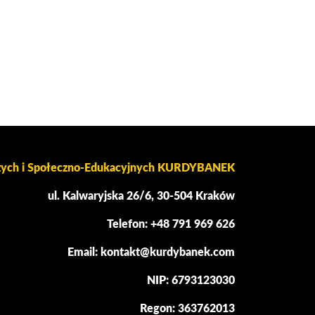
czych i Społeczno-Edukacyjnych KURDYBANEK
ul. Kalwaryjska 26/6, 30-504 Kraków
Telefon: +48 791 969 626
Email: kontakt@kurdybanek.com
NIP: 6793123030
Regon: 363762013