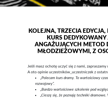
KOLEJNA, TRZECIA EDYCJA
KURS DEDYKOWANY J
ANGAŻUJĄCYCH METOD D
MŁODZIEŻOWYMI, Z OSO
Jeśli masz ochotę uczyć się z nami, zapraszam
A oto opinie uczestników_uczestniczek z ostatn
„Polecam kurs dramy. To wartościowy cza
rozwojowy”.
„Bardzo wartościowe szkolenie pod względ
„Cieszę się, że poznaję techniki dramowe.