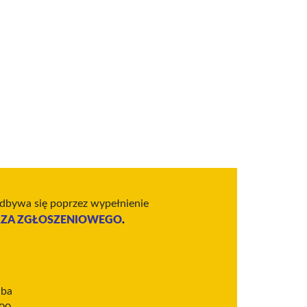
odbywa się poprzez wypełnienie
ZA ZGŁOSZENIOWEGO
.
uba