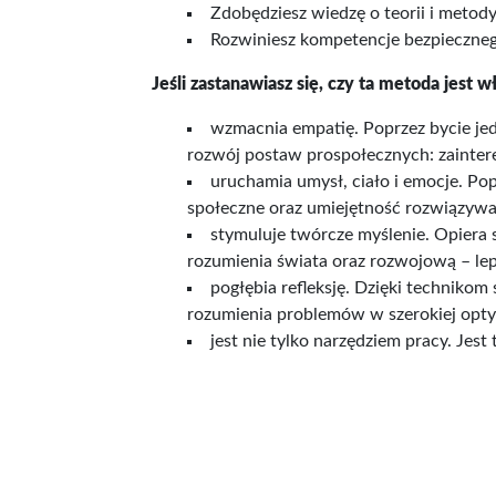
Zdobędziesz wiedzę o teorii i metod
Rozwiniesz kompetencje bezpieczne
Jeśli zastanawiasz się, czy ta metoda jest w
wzmacnia empatię. Poprzez bycie jed
rozwój postaw prospołecznych: zaintere
uruchamia umysł, ciało i emocje. Pop
społeczne oraz umiejętność rozwiązyw
stymuluje twórcze myślenie. Opiera s
rozumienia świata oraz rozwojową – lep
pogłębia refleksję. Dzięki techniko
rozumienia problemów w szerokiej opty
jest nie tylko narzędziem pracy. Jes