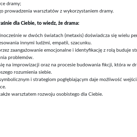
yce dramy;
go prowadzenia warsztatów z wykorzystaniem dramy.
łaśnie dla Ciebie, to wiedz, że drama:
nocześnie w dwóch światach (metaxis) doświadcza się wielu per
sowania innymi ludźmi, empatii, szacunku.
rzez zaangażowanie emocjonalne i identyfikację z rolą buduje st
ania problemów.
ię na improwizacji oraz na procesie budowania fikcji, która w d
szego rozumienia siebie.
m symbolicznym i strategiom pogłębiającym daje możliwość wejśc
ce.
t także warsztatem rozwoju osobistego dla Ciebie.