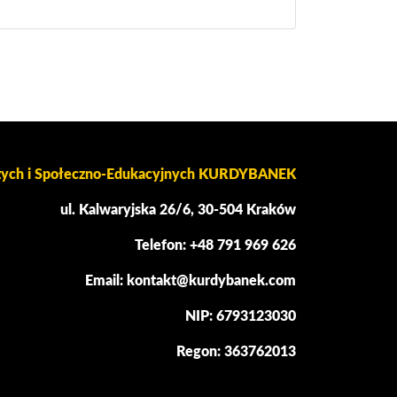
czych i Społeczno-Edukacyjnych KURDYBANEK
ul. Kalwaryjska 26/6, 30-504 Kraków
Telefon: +48 791 969 626
Email: kontakt@kurdybanek.com
NIP: 6793123030
Regon: 363762013