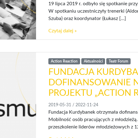
19 lipca 2019 r. odbyło się spotkanie pr
W spotkaniu uczestniczyły trenerki (Aldo
Szuba) oraz koordynator (Łukasz […]
Czytaj dalej »
Action Reaction
Aktualności
Teatr Forum
FUNDACJA KURDYB
DOFINANSOWANIE N
PROJEKTU „ACTION 
2019-05-31
/
2022-11-24
Fundacja Kurdybanek otrzymała dofinans
Mobilność osób pracujących z młodzieżą.
przeszkolenie liderów młodzieżowych z 1