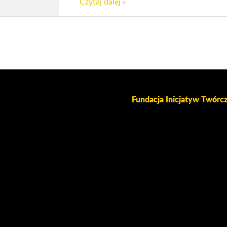
Czytaj dalej »
Fundacja Inicjatyw Twór