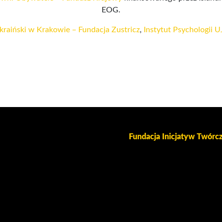
EOG.
kraiński w Krakowie – Fundacja Zustricz
,
Instytut Psychologii U
Fundacja Inicjatyw Twór