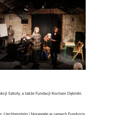
cji Szkoły, a także Fundacji Kocham Dębniki.
ę, Liechtenstein i Norwegię w ramach Funduszy