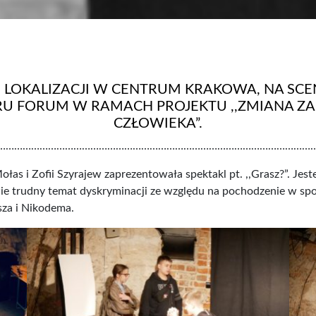
 LOKALIZACJI W CENTRUM KRAKOWA, NA SCE
TRU FORUM W RAMACH PROJEKTU ,,ZMIANA Z
CZŁOWIEKA”.
…………………………………………………………………………………………………
łas i Zofii Szyrajew zaprezentowała spektakl pt. ,,Grasz?”. J
wie trudny temat dyskryminacji ze względu na pochodzenie w spo
sza i Nikodema.