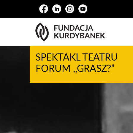
SPEKTAKL TEATRU
FORUM ,,GRASZ?”