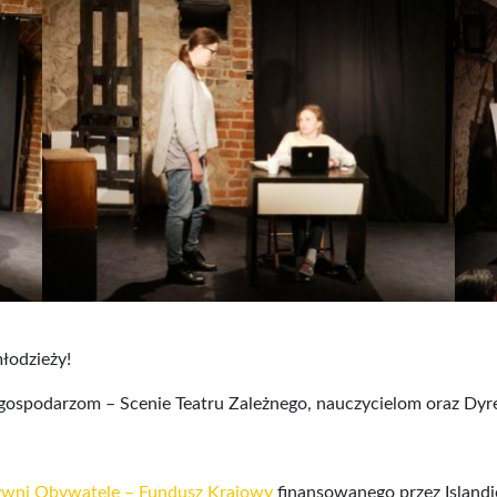
łodzieży!
gospodarzom – Scenie Teatru Zależnego, nauczycielom oraz Dyrek
wni Obywatele – Fundusz Krajowy
finansowanego przez Islandi