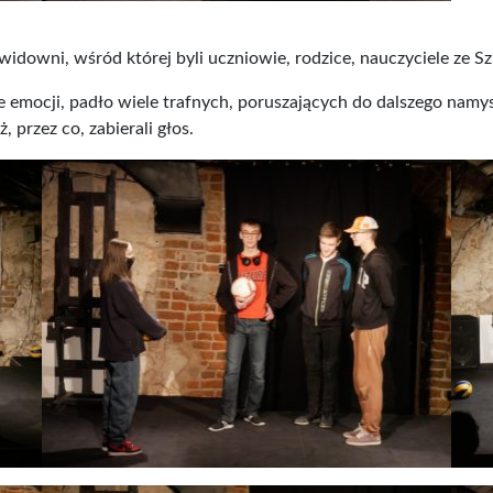
idowni, wśród której byli uczniowie, rodzice, nauczyciele ze 
le emocji, padło wiele trafnych, poruszających do dalszego namy
 przez co, zabierali głos.