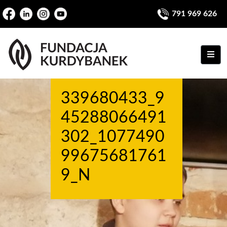
791 969 626
ME
339680433_9
45288066491
302_1077490
99675681761
9_N