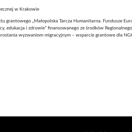
łecznej w Krakowie
ktu grantowego „Małopolska Tarcza Humanitarna. Fundusze Euro
pracy, edukacja i zdrowie” finansowanego ze środków Regional
prostania wyzwaniom migracyjnym – wsparcie grantowe dla NGO