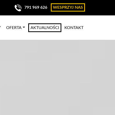
791 969 626
WESPRZYJ NAS
Y
OFERTA
AKTUALNOŚCI
KONTAKT