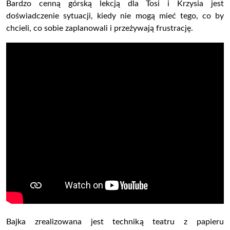
Bardzo cenną górską lekcją dla Tosi i Krzysia jest
doświadczenie sytuacji, kiedy nie mogą mieć tego, co by
chcieli, co sobie zaplanowali i przeżywają frustrację.
Bajka zrealizowana jest techniką teatru z papieru