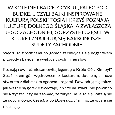
W KOLEJNEJ BAJCE Z CYKLU „PALEC POD
BUDKĘ…, CZYLI BAJKI INSPIROWANE
KULTURĄ POLSKI” TOSIA I KRZYŚ POZNAJĄ
KULTURĘ DOLNEGO ŚLĄSKA, A ZWŁASZCZA
JEGO ZACHODNIEJ, GÓRZYSTEJ CZĘŚCI, W
KTÓREJ ZNAJDUJĄ SIĘ KARKONOSZE I
SUDETY ZACHODNIE.
Wędrując z rodzicami po górach zachwycają się bogactwem
przyrody i bajecznie wyglądających minerałów.
Poznają również niesamowitą legendę o Królu Gór. Kim był?
Strażnikiem gór, wędrowcem z kosturem, duchem, a może
stworem z diabelskim ogonem i rogami. Dowiadują się także,
jak ważne są górskie zwyczaje, np.: że na szlaku nie powinno
się krzyczeć, czy hałasować, że turyści mijając się, witają się
ze sobą mówiąc
Cześć!
, albo
Dzień dobry!
mimo, że wcale się
nie znają.