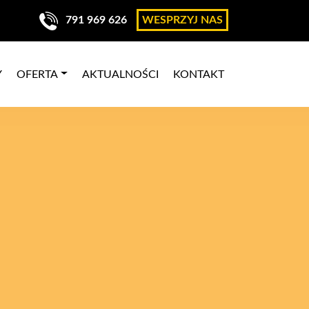
791 969 626
WESPRZYJ NAS
Y
OFERTA
AKTUALNOŚCI
KONTAKT