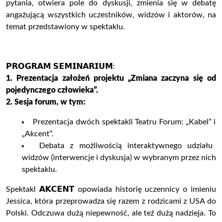
pytania, otwiera pole do dyskusji, zmienia się w debatę
angażującą wszystkich uczestników, widzów i aktorów, na
temat przedstawiony w spektaklu.
𝗣𝗥𝗢𝗚𝗥𝗔𝗠 𝗦𝗘𝗠𝗜𝗡𝗔𝗥𝗜𝗨𝗠:
1. Prezentacja założeń projektu „Zmiana zaczyna się od
pojedynczego człowieka”.
2. Sesja forum, w tym:
Prezentacja dwóch spektakli Teatru Forum: „Kabel” i
„Akcent”.
Debata z możliwością interaktywnego udziału
widzów (interwencje i dyskusja) w wybranym przez nich
spektaklu.
Spektakl 𝗔𝗞𝗖𝗘𝗡𝗧 opowiada historię uczennicy o imieniu
Jessica, która przeprowadza się razem z rodzicami z USA do
Polski. Odczuwa dużą niepewność, ale też dużą nadzieja. To