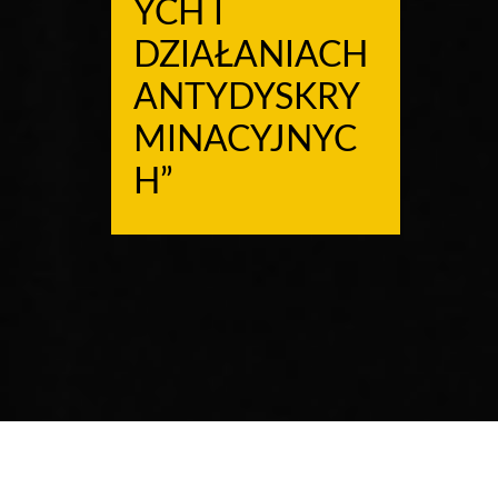
YCH I
DZIAŁANIACH
ANTYDYSKRY
MINACYJNYC
H”