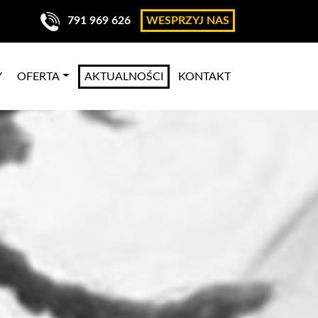
791 969 626
WESPRZYJ NAS
Y
OFERTA
AKTUALNOŚCI
KONTAKT