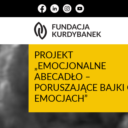
PROJEKT
„EMOCJONALNE
ABECADŁO –
PORUSZAJĄCE BAJKI
EMOCJACH”