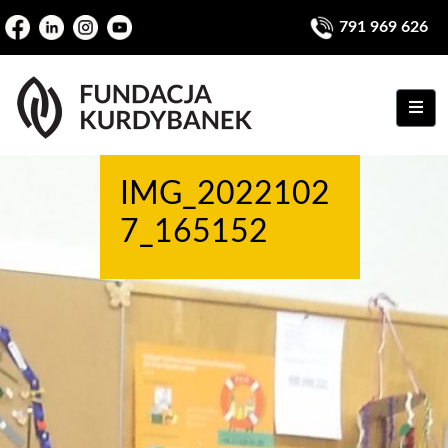
791 969 626
ME
IMG_2022102
7_165152